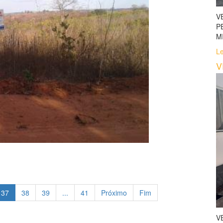
V
P
M
Le
V
37
38
39
...
41
Próximo
Fim
V