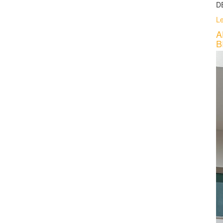
D
Le
A
B