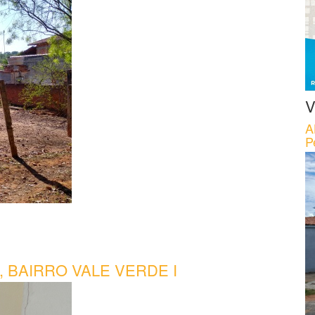
V
A
P
 BAIRRO VALE VERDE I