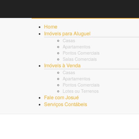
Home
Imóveis para Aluguel
Casas
Apartamentos
Pontos Comerciais
Salas Comerciais
Imóveis à Venda
Casas
Apartamentos
Pontos Comerciais
Lotes ou Terrenos
Fale com Josué
Serviços Contábeis