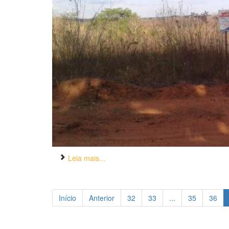
Leia mais...
Início
Anterior
32
33
...
35
36